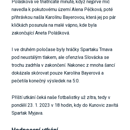
Polášková ve třiatřicáté minutě, když nejprve míč
navedla k pokutovému území Alena Pěčková, poté
přihrávkou našla Karolínu Bayerovou, která jej po pár
kličkách posunula na malé vápno, kde byla
zakončující Aneta Polášková.
I ve druhém poločase byly hráčky Spartaku Trnava
pod neustálým tlakem, ale ofenzíva Slovácka se
trochu zadrhla v zakončení. Nakonec z mnoha šancí
dokázala skórovat pouze Karolína Bayerová a
pečetila konečný výsledek na 5:0.
Příští utkání čeká naše fotbalistky už zítra, tedy v
pondělí 23. 1. 2023 v 18 hodin, kdy do Kunovic zavítá
Spartak Myjava.