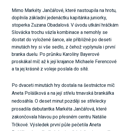
Mimo Markéty Jančářové, které nastoupila na hrotu,
doplnila základní jedenáctku kapitánka juniorky,
stoperka Zuzana Obadalová. V úvodu utkání hráčkám
Slovácka trochu vázla kombinace a nemohly se
dostat do vyložené šance, ale přibližně po deseti
minutách hry si vše sedlo, z čehož vyplynula i první
branka duelu. Po průniku Karolíny Bayerové
proskákal míč až k její krajance Michaele Ferencové
a ta jej krásně z voleje poslala do sítě.
Po dvaceti minutách hry dostala na šestnáctce míč
Aneta Polášková a na její střelu trnavská brankářka
nedosáhla. O deset minut později se střelecky
prosadila debutantka Markéta Jančářová, které
zakončovala hlavou po přesném centru Natálie
Trčkové. Výsledek první půle pečetila Aneta