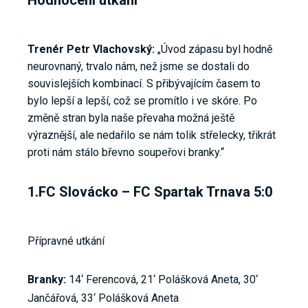
Hodnocení utkání
Trenér Petr Vlachovský:
„Úvod zápasu byl hodně
neurovnaný, trvalo nám, než jsme se dostali do
souvislejších kombinací. S přibývajícím časem to
bylo lepší a lepší, což se promítlo i ve skóre. Po
změně stran byla naše převaha možná ještě
výraznější, ale nedařilo se nám tolik střelecky, třikrát
proti nám stálo břevno soupeřovi branky.“
1.FC Slovácko – FC Spartak Trnava 5:0
Přípravné utkání
Branky:
14‘ Ferencová, 21‘ Polášková Aneta, 30‘
Jančářová, 33‘ Polášková Aneta