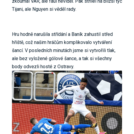
zkoumal VAR, ale faul neviděl. Pak střílel na bližší tyč
Tijani, ale Nguyen si věděl rady.
Hru hodně narušila střídání a Baník zahustil střed
hřiště, což našim hráčům komplikovalo vytváření
šancí. V posledních minutách jsme si vytvořili tlak,
ale bez vyložené gólové šance, a tak si všechny
body odvezli hosté z Ostravy.