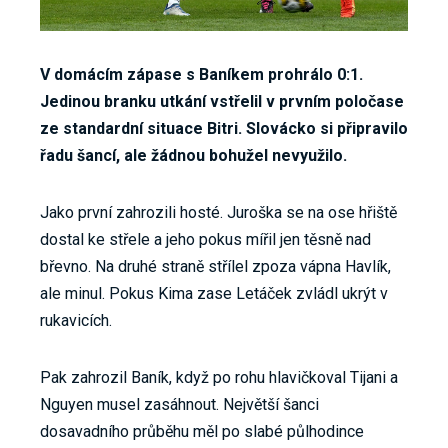
V domácím zápase s Baníkem prohrálo 0:1.
Jedinou branku utkání vstřelil v prvním poločase
ze standardní situace Bitri. Slovácko si připravilo
řadu šancí, ale žádnou bohužel nevyužilo.
Jako první zahrozili hosté. Juroška se na ose hřiště
dostal ke střele a jeho pokus mířil jen těsně nad
břevno. Na druhé straně střílel zpoza vápna Havlík,
ale minul. Pokus Kima zase Letáček zvládl ukrýt v
rukavicích.
Pak zahrozil Baník, když po rohu hlavičkoval Tijani a
Nguyen musel zasáhnout. Největší šanci
dosavadního průběhu měl po slabé půlhodince