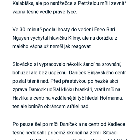
Kalabiška, ale po narážečce s Petrželou mířil zevnitř
vápna těsně vedle pravé tyče.
Ve 30. minutě poslal hosty do vedení Eneo Bitri.
Nguyen vychytal hlavičku Klímy, ale na dorážku z
malého vápna už neměl jak reagovat.
Slovácko si vypracovalo několik šancí na srovnání,
bohužel ale bez úspěchu. Daníček Sinjavského centr
poslal těsně nad. Před přestávkou po hezké akci
zprava Daníček udělal kličku brankáři, vrátil míč na
Havlíka a centr na vzdálenější tyč hledal Hofmanna,
ten ale bráněn obráncem střílel nad.
Po pauze šel po míči Daníček a na centr od Kadlece
těsně nedosáhl, přičemž skončil na zemi. Situaci