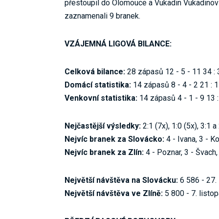
přestoupil do Olomouce a Vukadin Vukadinovi
zaznamenali 9 branek.
VZÁJEMNÁ LIGOVÁ BILANCE:
Celková bilance:
28 zápasů 12 - 5 - 11 34 : 
Domácí statistika:
14 zápasů 8 - 4 - 2 21 : 
Venkovní statistika:
14 zápasů 4 - 1 - 9 13 
Nejčastější výsledky:
2:1 (7x), 1:0 (5x), 3:1 a 
Nejvíc branek za Slovácko:
4 - Ivana, 3 - K
Nejvíc branek za Zlín:
4 - Poznar,
3 - Švach,
Největší návštěva na Slovácku:
6 586 - 27. 
Největší návštěva ve Zlíně:
5 800 - 7. listop