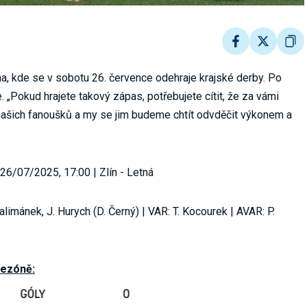
a, kde se v sobotu 26. července odehraje krajské derby. Po
. „Pokud hrajete takový zápas, potřebujete cítit, že za vámi
ě našich fanoušků a my se jim budeme chtít odvděčit výkonem a
 26/07/2025, 17:00 | Zlín - Letná
imánek, J. Hurych (D. Černý) | VAR: T. Kocourek | AVAR: P.
sezóně: