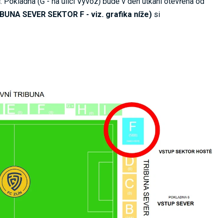
. Pokladna (G - na ulici Vývoz) bude v den utkání otevřena od
BUNA SEVER SEKTOR F - viz. grafika níže)
si