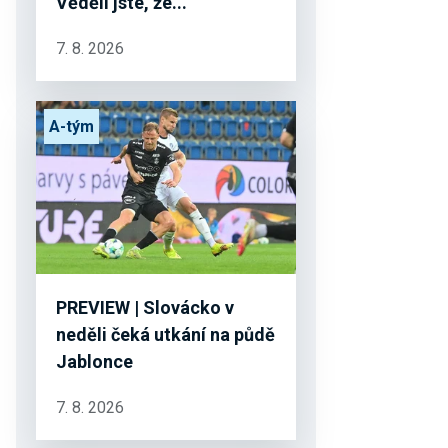
Věděli jste, že...
7. 8. 2026
A-tým
PREVIEW | Slovácko v
neděli čeká utkání na půdě
Jablonce
7. 8. 2026