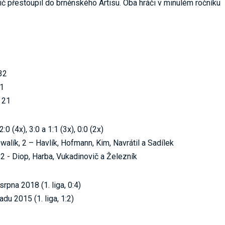
č přestoupil do brněnského Artisu. Oba hráči v minulém ročníku
32
11
: 21
2:0 (4x), 3:0 a 1:1 (3x), 0:0 (2x)
owalík, 2 – Havlík, Hofmann, Kim, Navrátil a Sadílek
 2 - Diop, Harba, Vukadinovič a Železník
srpna 2018 (1. liga, 0:4)
adu 2015 (1. liga, 1:2)