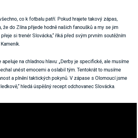
šechno, co k fotbalu patří. Pokud hrajete takový zápas,
ím, že do Zlína přijede hodně našich fanoušků a my se jim
přeje si trenér Slovácka,“ říká před svým prvním soutěžním
n Kameník.
 apeluje na chladnou hlavu: „Derby je specifické, ale musíme
nechal unést emocemi a oslabil tým. Tentokrát to musíme
vanost a plnění taktických pokynů. V zápase s Olomoucí jsme
výsledkově,“ hledá úspěšný recept odchovanec Slovácka.