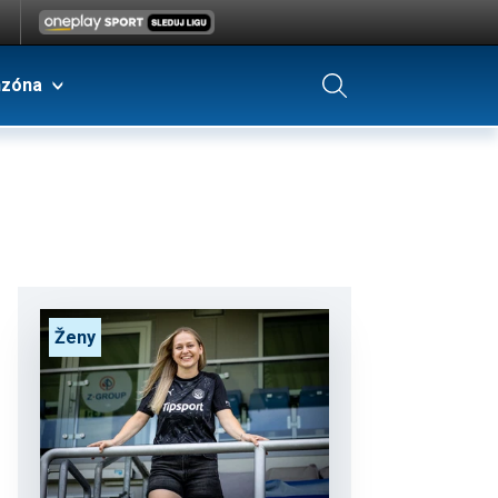
nzóna
Ženy