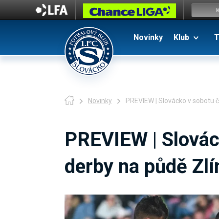
Novinky
Klub
T
Novinky
PREVIEW | Slovácko v sobotu č
PREVIEW | Slovác
derby na půdě Zlí