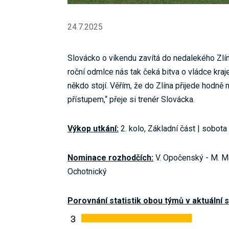
24.7.2025
Slovácko o víkendu zavítá do nedalekého Zlín
roční odmlce nás tak čeká bitva o vládce kraje
někdo stojí. Věřím, že do Zlína přijede hodn
přístupem,“ přeje si trenér Slovácka.
Výkop utkání:
2. kolo, Základní část | sobota
Nominace rozhodčích:
V. Opočenský - M. Mal
Ochotnický
Porovnání statistik obou týmů v aktuální 