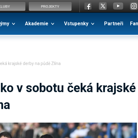
KLUBY
PROJEKTY
ýmy
Akademie
Vstupenky
Partneři
Fa
eká krajské derby na půdě Zlína
ko v sobotu čeká krajské
na