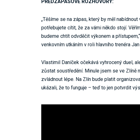
PŘEDZÁPASOVÉ ROZHOVORY:
„Těšíme se na zápas, který by měl nabídnout v
potřebujete cítit, že za vámi někdo stojí. Věř
budeme chtít odvděčit výkonem a přístupem,“ 
venkovním utkáním v roli hlavního trenéra Ja
Vlastimil Daníček očekává vyhrocený duel, ale
zůstat soustředění. Minule jsem se ve Zlíně 
zvládnout lépe. Na Zlín bude platit organizo
ukázali, že to funguje – teď to jen potvrdit 