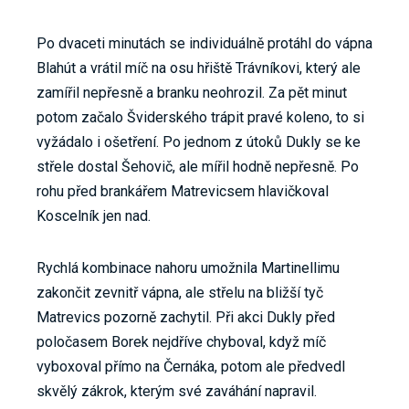
Po dvaceti minutách se individuálně protáhl do vápna
Blahút a vrátil míč na osu hřiště Trávníkovi, který ale
zamířil nepřesně a branku neohrozil. Za pět minut
potom začalo Šviderského trápit pravé koleno, to si
vyžádalo i ošetření. Po jednom z útoků Dukly se ke
střele dostal Šehovič, ale mířil hodně nepřesně. Po
rohu před brankářem Matrevicsem hlavičkoval
Koscelník jen nad.
Rychlá kombinace nahoru umožnila Martinellimu
zakončit zevnitř vápna, ale střelu na bližší tyč
Matrevics pozorně zachytil. Při akci Dukly před
poločasem Borek nejdříve chyboval, když míč
vyboxoval přímo na Černáka, potom ale předvedl
skvělý zákrok, kterým své zaváhání napravil.