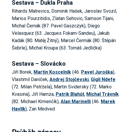
Sestava – Dukla Praha
Rihards Matrevics, Dominik Hašek, Jaroslav Svozil,
Marios Pourzitidis, Zlatan Sehovic, Samson Tijani,
Michal Černák (87. Pavel Gaszczyk), Diego
Velasquez (63. Jacques Fokam-Sandeu), Jakub
Kadák (80. Matěj Žitný), Marcel Čermák (80. Štěpán
Šebrle), Michal Kroupa (63. Tomáš Jedlička)
Sestava – Slovácko
Jiří Borek,
Martin Koscelník
(46.
Pavel Juroška
),
Vlastimil Daníček,
Andrej Stojčevski
,
Gigli Ndefe
(72. Milan Petržela), Martin Svidersky (72. Marko
Kvasina), Jiří Hamza,
Patrik Blahút
,
Michal Trávník
(82. Michael Krmenčík),
Alan Marinelli
(46.
Marek
Havlík
), Zan Medved