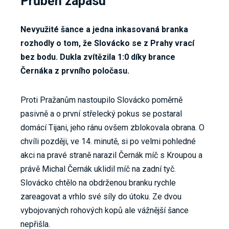
Průběh zápasu
Nevyužité šance a jedna inkasovaná branka
rozhodly o tom, že Slovácko se z Prahy vrací
bez bodu. Dukla zvítězila 1:0 díky brance
Černáka z prvního poločasu.
Proti Pražanům nastoupilo Slovácko poměrně
pasivně a o první střelecký pokus se postaral
domácí Tijani, jeho ránu ovšem zblokovala obrana. O
chvíli později, ve 14. minutě, si po velmi pohledné
akci na pravé straně narazil Černák míč s Kroupou a
právě Michal Černák uklidil míč na zadní tyč.
Slovácko chtělo na obdrženou branku rychle
zareagovat a vrhlo své síly do útoku. Ze dvou
vybojovaných rohových kopů ale vážnější šance
nepřišla.