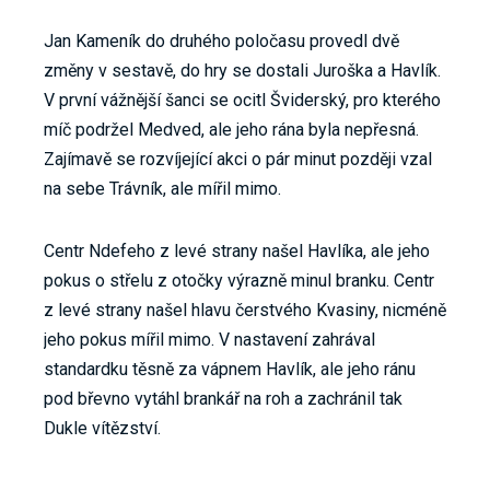
Jan Kameník do druhého poločasu provedl dvě
změny v sestavě, do hry se dostali Juroška a Havlík.
V první vážnější šanci se ocitl Šviderský, pro kterého
míč podržel Medved, ale jeho rána byla nepřesná.
Zajímavě se rozvíjející akci o pár minut později vzal
na sebe Trávník, ale mířil mimo.
Centr Ndefeho z levé strany našel Havlíka, ale jeho
pokus o střelu z otočky výrazně minul branku. Centr
z levé strany našel hlavu čerstvého Kvasiny, nicméně
jeho pokus mířil mimo. V nastavení zahrával
standardku těsně za vápnem Havlík, ale jeho ránu
pod břevno vytáhl brankář na roh a zachránil tak
Dukle vítězství.