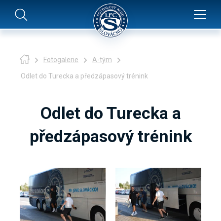
Fotogalerie
A-tým
Odlet do Turecka a předzápasový trénink
Odlet do Turecka a
předzápasový trénink