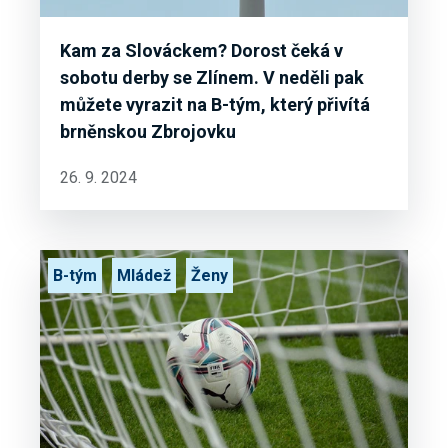
Kam za Slováckem? Dorost čeká v
sobotu derby se Zlínem. V neděli pak
můžete vyrazit na B-tým, který přivítá
brněnskou Zbrojovku
26. 9. 2024
B-tým
Mládež
Ženy