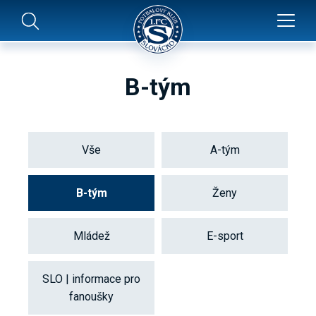
B-tým
Vše
A-tým
B-tým
Ženy
Mládež
E-sport
SLO | informace pro
fanoušky