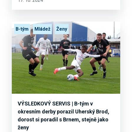
17. 10. 2024
B-tým
Mládež
Ženy
VÝSLEDKOVÝ SERVIS | B-tým v
okresním derby porazil Uherský Brod,
dorost si poradil s Brnem, stejně jako
ženy