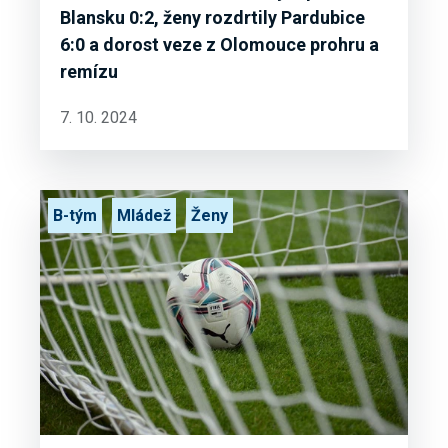
Blansku 0:2, ženy rozdrtily Pardubice
6:0 a dorost veze z Olomouce prohru a
remízu
7. 10. 2024
B-tým
Mládež
Ženy