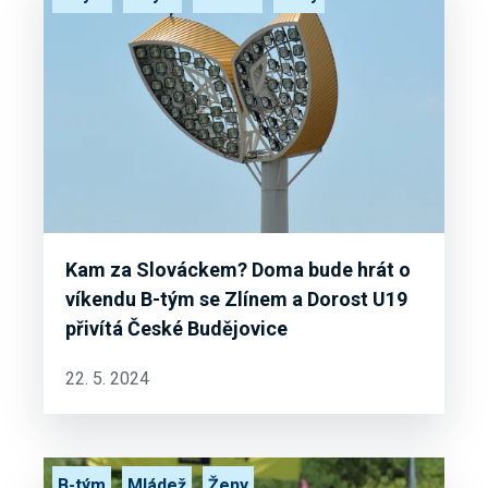
Kam za Slováckem? Doma bude hrát o
víkendu B-tým se Zlínem a Dorost U19
přivítá České Budějovice
22. 5. 2024
B-tým
Mládež
Ženy