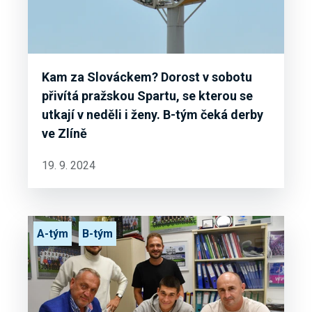
Kam za Slováckem? Dorost v sobotu
přivítá pražskou Spartu, se kterou se
utkají v neděli i ženy. B-tým čeká derby
ve Zlíně
19. 9. 2024
A-tým
B-tým