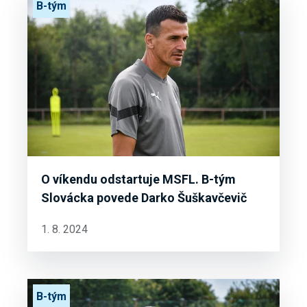
B-tým
O víkendu odstartuje MSFL. B-tým
Slovácka povede Darko Šuškavčevič
1. 8. 2024
B-tým