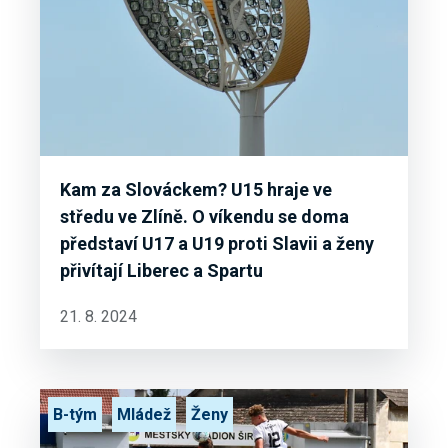
Kam za Slováckem? U15 hraje ve
středu ve Zlíně. O víkendu se doma
představí U17 a U19 proti Slavii a ženy
přivítají Liberec a Spartu
21. 8. 2024
B-tým
Mládež
Ženy