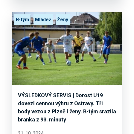
B-tým
Mládež
Ženy
VÝSLEDKOVÝ SERVIS | Dorost U19
dovezl cennou výhru z Ostravy. Tři
body vezou z Plzně i ženy. B-tým srazila
branka z 93. minuty
21. 10. 2024