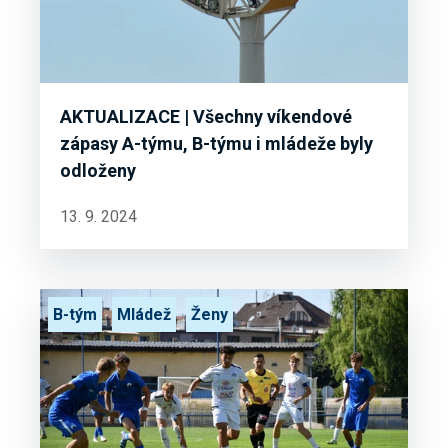
AKTUALIZACE | Všechny víkendové
zápasy A-týmu, B-týmu i mládeže byly
odloženy
13. 9. 2024
B-tým
Mládež
Ženy