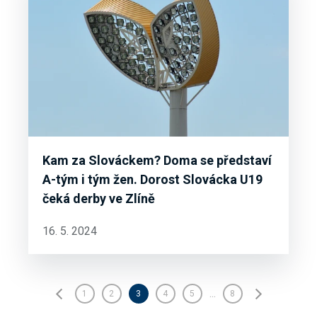
Kam za Slováckem? Doma se představí
A-tým i tým žen. Dorost Slovácka U19
čeká derby ve Zlíně
16. 5. 2024
...
1
2
3
4
5
8